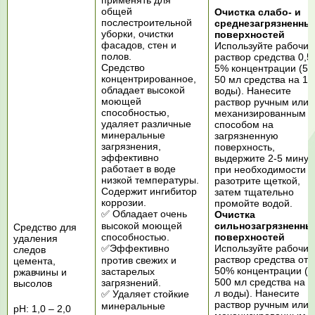
применять для
общей
Очистка слабо- и
послестроительной
среднезагрязненны
уборки, очистки
поверхностей
фасадов, стен и
Используйте рабочий
полов.
раствор средства 0,5
Средство
5% концентрации (5-
концентрированное,
50 мл средства на 1 
обладает высокой
воды). Нанесите
моющей
раствор ручным или
способностью,
механизированным
удаляет различные
способом на
минеральные
загрязненную
загрязнения,
поверхность,
эффективно
выдержите 2-5 минут,
работает в воде
при необходимости
низкой температуры.
разотрите щеткой,
Содержит ингибитор
затем тщательно
коррозии.
промойте водой.
✅ Обладает очень
Очистка
высокой моющей
сильнозагрязненны
Средство для
способностью.
поверхностей
удаления
✅Эффективно
Используйте рабочий
следов
раствор средства от
против свежих и
цемента,
50% концентрации (о
застарелых
ржавчины и
500 мл средства на 1
загрязнений.
высолов
л воды). Нанесите
✅ Удаляет стойкие
раствор ручным или
минеральные
рН: 1,0 – 2,0