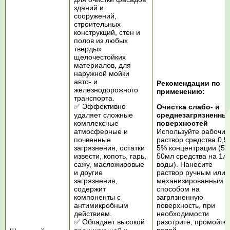
зданий и
сооружений,
строительных
конструкций, стен и
полов из любых
твердых
щелочестойких
материалов, для
наружной мойки
авто- и
Рекомендации по
железнодорожного
применению:
транспорта.
✅ Эффективно
Очистка слабо- и
удаляет сложные
среднезагрязненны
комплексные
поверхностей
атмосферные и
Используйте рабочий
почвенные
раствор средства 0,5
загрязнения, остатки
5% концентрации (5-
извести, копоть, гарь,
50мл средства на 1л
сажу, масложировые
воды). Нанесите
и другие
раствор ручным или
загрязнения,
механизированным
содержит
способом на
компоненты c
загрязненную
антимикробным
поверхность, при
действием.
необходимости
✅ Обладает высокой
разотрите, промойте