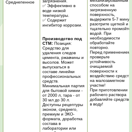
механизированным
загрязнения.
Среднепенное
способом на
✅ Эффективно в
загрязненную
воде низкой
поверхность,
температуры.
выдержите 5-7 минут,
✅ Содержит
разотрите щеткой и
ингибитор коррозии.
тщательно промойте
водой. При
необходимости
Производство под
обработайте
СТМ:
Позиция:
повторно.
Средство для
Перед применением
удаления следов
проверьте
цемента, ржавчины и
устойчивость
высолов. Может
очищаемой
выпускаться в
поверхности к
составе линейки
воздействию средств
профессиональных
на малозаметном
средств.
участке!
Минимальная партия
При приготовлении
для бытовой химии -
рабочего раствора
от 2000 л, тара - от
добавляйте средство
30 мл до 30 л.
в воду!
Доступны рецептуры
эконом, среднего,
премиум и ЭКО-
формата, доработка
состава в
лаборатории или