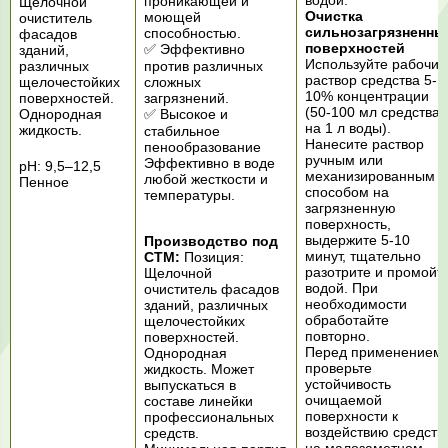
водой.
проникающей и
Щелочной
Очистка
моющей
очиститель
сильнозагрязненны
способностью.
фасадов
поверхностей
✅ Эффективно
зданий,
Используйте рабочий
различных
против различных
раствор средства 5-
щелочестойких
сложных
10% концентрации
поверхностей.
загрязнений.
(50-100 мл средства
Однородная
✅ Высокое и
на 1 л воды).
жидкость.
стабильное
Нанесите раствор
пенообразование
ручным или
Эффективно в воде
рН: 9,5–12,5
механизированным
любой жесткости и
Пенное
способом на
температуры.
загрязненную
поверхность,
выдержите 5-10
Производство под
минут, тщательно
СТМ:
Позиция:
разотрите и промойт
Щелочной
водой. При
очиститель фасадов
необходимости
зданий, различных
обработайте
щелочестойких
повторно.
поверхностей.
Перед применением
Однородная
проверьте
жидкость. Может
устойчивость
выпускаться в
очищаемой
составе линейки
поверхности к
профессиональных
воздействию средств
средств.