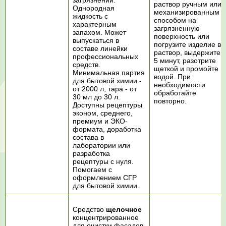
загрязнений.
раствор ручным или
Однородная
механизированным
жидкость с
способом на
характерным
загрязненную
запахом. Может
поверхность или
выпускаться в
погрузите изделие в
составе линейки
раствор, выдержите 2
профессиональных
5 минут, разотрите
средств.
щеткой и промойте
Минимальная партия
водой. При
для бытовой химии -
необходимости
от 2000 л, тара - от
обработайте
30 мл до 30 л.
повторно.
Доступны рецептуры
эконом, среднего,
премиум и ЭКО-
формата, доработка
состава в
лаборатории или
разработка
рецептуры с нуля.
Помогаем с
оформлением СГР
для бытовой химии.
Средство
щелочное
концентрированное
для очистки фасадов