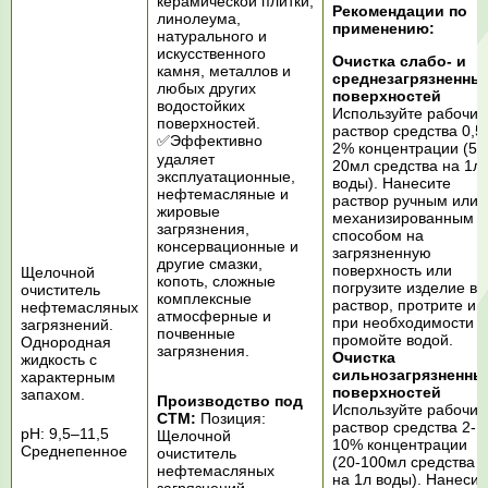
керамической плитки,
Рекомендации по
линолеума,
применению:
натурального и
искусственного
Очистка слабо- и
камня, металлов и
среднезагрязненны
любых других
поверхностей
водостойких
Используйте рабочий
поверхностей.
раствор средства 0,5
✅Эффективно
2% концентрации (5-
удаляет
20мл средства на 1л
эксплуатационные,
воды). Нанесите
нефтемасляные и
раствор ручным или
жировые
механизированным
загрязнения,
способом на
консервационные и
загрязненную
другие смазки,
поверхность или
Щелочной
копоть, сложные
погрузите изделие в
очиститель
комплексные
раствор, протрите и
нефтемасляных
атмосферные и
при необходимости
загрязнений.
почвенные
промойте водой.
Однородная
загрязнения.
Очистка
жидкость с
сильнозагрязненны
характерным
поверхностей
запахом.
Производство под
Используйте рабочий
СТМ:
Позиция:
раствор средства 2-
рН: 9,5–11,5
Щелочной
10% концентрации
Среднепенное
очиститель
(20-100мл средства
нефтемасляных
на 1л воды). Нанесит