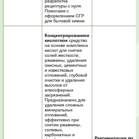
разработка
рецептуры с нуля.
Помогаем с
оформлением СГР
для бытовой химии.
Концентрированное
кислотное
средство
на основе комплекса
кислот для снятия
солей жесткости,
ржавчины, удаления
окисных, цементных
и известковых
отложений, глубокой
очистки и удаления
высолов от
атмосферных
загрязнений.
Предназначено для
удаления сложных
минеральных
отложений,
эффективно при
снятии ржавчины,
солевых,
карбонатных и
Рекомендации по