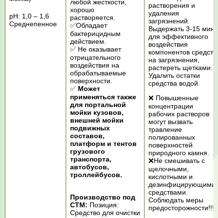
любой жесткости,
растворения и
хорошо
удаления
рН: 1,0 – 1,6
растворяется.
загрязнений.
Среднепенное
✅Обладает
Выдержать 3-15 мину
бактерицидным
для эффективного
действием.
воздействия
✅ Не оказывает
компонентов средств
отрицательного
на загрязнения,
воздействия на
растереть щетками.
обрабатываемые
Удалить остатки
поверхности.
средства водой.
✅
Может
применяться также
❌ Повышенные
для портальной
концентрации
мойки кузовов,
рабочих растворов
внешней мойки
могут вызвать
подвижных
травление
составов,
полированных
платформ и тентов
поверхностей
грузового
природного камня.
транспорта,
❌Не смешивать с
автобусов,
щелочными,
троллейбусов.
кислотными и
дезинфицирующими
средствами.
Производство под
Соблюдать меры
СТМ:
Позиция:
предосторожности!!!
Средство для очистки