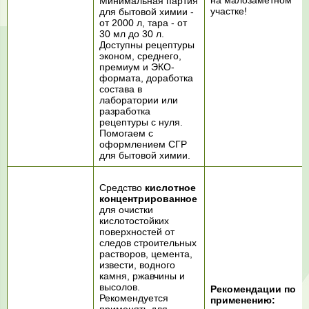
на малозаметном
Минимальная партия
участке!
для бытовой химии -
от 2000 л, тара - от
30 мл до 30 л.
Доступны рецептуры
эконом, среднего,
премиум и ЭКО-
формата, доработка
состава в
лаборатории или
разработка
рецептуры с нуля.
Помогаем с
оформлением СГР
для бытовой химии.
Средство
кислотное
концентрированное
для очистки
кислотостойких
поверхностей от
следов строительных
растворов, цемента,
извести, водного
камня, ржавчины и
высолов.
Рекомендации по
Рекомендуется
применению: