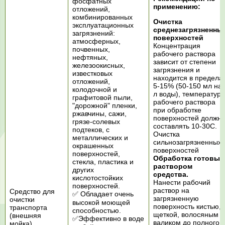
фосфатных
применению:
отложений,
комбинированных
Очистка
эксплуатационных
среднезагрязненны
загрязнений:
поверхностей
атмосферных,
Концентрация
почвенных,
рабочего раствора
нефтяных,
зависит от степени
железоокисных,
загрязнения и
известковых
находится в предела
отложений,
5-15% (50-150 мл на 
колодочной и
л воды), температура
графитовой пыли,
рабочего раствора
"дорожной" пленки,
при обработке
ржавчины, сажи,
поверхностей должн
грязе-солевых
составлять 10-30С.
подтеков, с
Очистка
металлических и
сильнозагрязненных
окрашенных
поверхностей
поверхностей,
Обработка готовым
стекла, пластика и
раствором
других
средства.
кислотостойких
Нанести рабочий
поверхностей.
раствор на
Средство для
✅ Обладает очень
загрязненную
очистки
высокой моющей
поверхность кистью,
транспорта
способностью.
щеткой, волосяным
(внешняя
✅Эффективно в воде
валиком до полного
мойка)