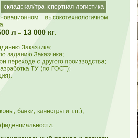
складская/транспортная логистика
новационном высокотехнологичном
а.
500 л
13 000 кг
=
.
аданию Заказчика;
 по заданию Заказчика;
ри переходе с другого производства;
разработка ТУ (по ГОСТ);
ия).
оны, банки, канистры и т.п.);
нфиденциальности.