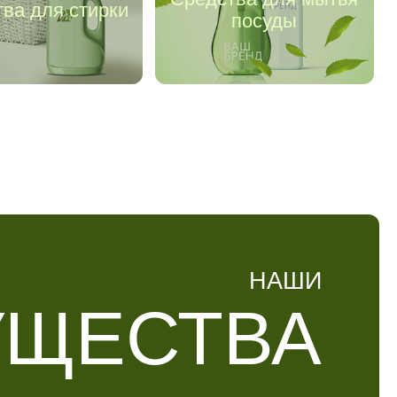
ва для стирки
посуды
НАШИ
УЩЕСТВА