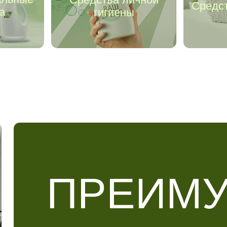
Средст
а
гигиены
ПРЕИМ