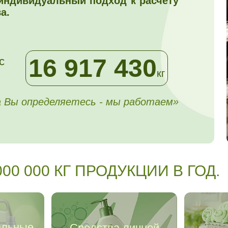
 индивидуальный подход к расчету
а.
16 917 430
с
кг
 Вы определяетесь - мы работаем»
0 000 КГ ПРОДУКЦИИ В ГОД.
альные
Средства личной