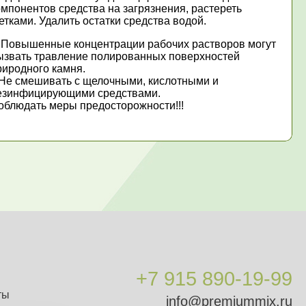
омпонентов средства на загрязнения, растереть
етками. Удалить остатки средства водой.
 Повышенные концентрации рабочих растворов могут
ызвать травление полированных поверхностей
риродного камня.
Не смешивать с щелочными, кислотными и
езинфицирующими средствами.
облюдать меры предосторожности!!!
+7 915 890-19-99
ты
info@premiummix.ru