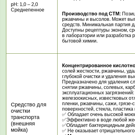
рН: 1,0 – 2,0
Среднепенное
Производство под СТМ:
Позиц
ржавчины и высолов. Может вы
средств. Минимальная партия для
Доступны рецептуры эконом, ср
в лаборатории или разработка 
бытовой химии.
Концентрированное кислотн
солей жесткости, ржавчины, уд
глубокой очистки и удаления в
Предназначено для удаления с
снятии ржавчины, солевых, ка
эксплуатационных загрязнений:
железоокисных, известковых от
пленки, ржавчины, сажи, грязе-
Средство для
поверхностей, стекла, пластика
очистки
✅ Обладает очень высокой мою
транспорта
✅Эффективно в воде любой жес
(внешняя
✅Обладает бактерицидным дей
мойка)
✅ Не оказывает отрицательного