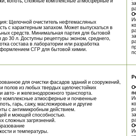
ки, копоть, сложные комплексные атмосферные и
з
р
О
И
ия: Щелочной очиститель нефтемасляных
к
сть с характерным запахом. Может выпускаться в
р
ьных средств. Минимальная партия для бытовой
з
мл до 30 л. Доступны рецептуры эконом, среднего,
р
тка состава в лаборатории или разработка
п
 оформлением СГР для бытовой химии.
п
Р
рованное для очистки фасадов зданий и сооружений,
О
н и полов из любых твердых щелочестойких
п
и авто- и железнодорожного транспорта.
И
е комплексные атмосферные и почвенные
к
опоть, гарь, сажу, масложировые и другие
р
нты c антимикробным действием.
з
ей и моющей способностью.
р
х сложных загрязнений.
О
бразование
И
кости и температуры.