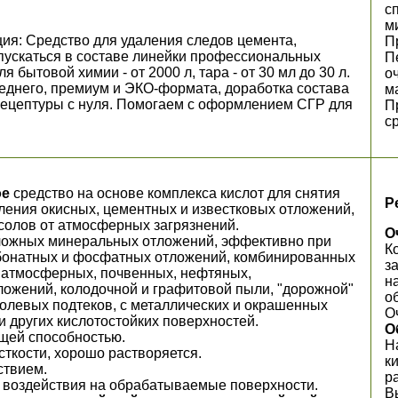
с
м
ия: Средство для удаления следов цемента,
П
пускаться в составе линейки профессиональных
П
 бытовой химии - от 2000 л, тара - от 30 мл до 30 л.
о
еднего, премиум и ЭКО-формата, доработка состава
м
рецептуры с нуля. Помогаем с оформлением СГР для
П
с
ое
средство на основе комплекса кислот для снятия
Р
аления окисных, цементных и известковых отложений,
ысолов от атмосферных загрязнений.
О
ложных минеральных отложений, эффективно при
К
рбонатных и фосфатных отложений, комбинированных
з
 атмосферных, почвенных, нефтяных,
н
ложений, колодочной и графитовой пыли, "дорожной"
о
солевых подтеков, с металлических и окрашенных
О
 и других кислотостойких поверхностей.
О
щей способностью.
Н
ткости, хорошо растворяется.
к
ствием.
р
 воздействия на обрабатываемые поверхности.
В