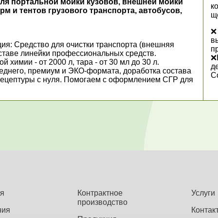
ля портальной мойки кузовов, внешней мойки
к
м и тентов грузового транспорта, автобусов,
щ
❌
в
ия: Средство для очистки транспорта (внешняя
п
оставе линейки профессиональных средств.
❌
химии - от 2000 л, тара - от 30 мл до 30 л.
д
еднего, премиум и ЭКО-формата, доработка состава
С
рецептуры с нуля. Помогаем с оформлением СГР для
я
Контрактное
Услуги
производство
ния
Контак