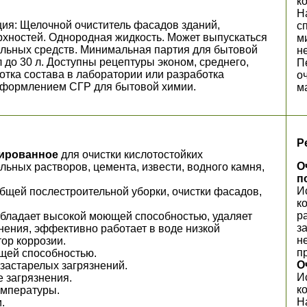
к
Н
ия: Щелочной очиститель фасадов зданий,
с
хностей. Однородная жидкость. Может выпускаться
м
альных средств. Минимальная партия для бытовой
н
мл до 30 л. Доступны рецептуры эконом, среднего,
П
тка состава в лаборатории или разработка
о
 оформлением СГР для бытовой химии.
м
Р
рированное
для очистки кислотостойких
О
льных растворов, цемента, извести, водного камня,
п
И
бщей послестроительной уборки, очистки фасадов,
к
р
обладает высокой моющей способностью, удаляет
з
ения, эффективно работает в воде низкой
н
ор коррозии.
п
щей способностью.
О
застарелых загрязнений.
И
 загрязнения.
к
емпературы.
Н
и.