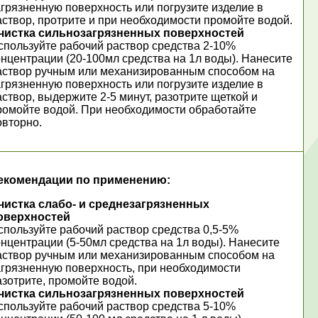
агрязненную поверхность или погрузите изделие в
аствор, протрите и при необходимости промойте водой.
чистка сильнозагрязненных поверхностей
спользуйте рабочий раствор средства 2-10%
онцентрации (20-100мл средства на 1л воды). Нанесите
аствор ручным или механизированным способом на
агрязненную поверхность или погрузите изделие в
аствор, выдержите 2-5 минут, разотрите щеткой и
ромойте водой. При необходимости обработайте
овторно.
екомендации по применению:
чистка слабо- и среднезагрязненных
оверхностей
спользуйте рабочий раствор средства 0,5-5%
онцентрации (5-50мл средства на 1л воды). Нанесите
аствор ручным или механизированным способом на
агрязненную поверхность, при необходимости
азотрите, промойте водой.
чистка сильнозагрязненных поверхностей
спользуйте рабочий раствор средства 5-10%