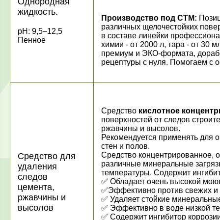
Однородная
жидкость.
Производство под СТМ:
Позиц
различных щелочестойких повер
рН: 9,5–12,5
в составе линейки профессион
Пенное
химии - от 2000 л, тара - от 30 
премиум и ЭКО-формата, дорабо
рецептуры с нуля. Помогаем с
Средство
кислотное концент
поверхностей от следов строите
ржавчины и высолов.
Рекомендуется применять для о
стен и полов.
Средство концентрированное, 
Средство для
различные минеральные загрязн
удаления
температуры. Содержит ингибит
следов
✅ Обладает очень высокой мою
цемента,
✅Эффективно против свежих и 
ржавчины и
✅ Удаляет стойкие минеральные
высолов
✅ Эффективно в воде низкой т
✅ Содержит ингибитор коррози