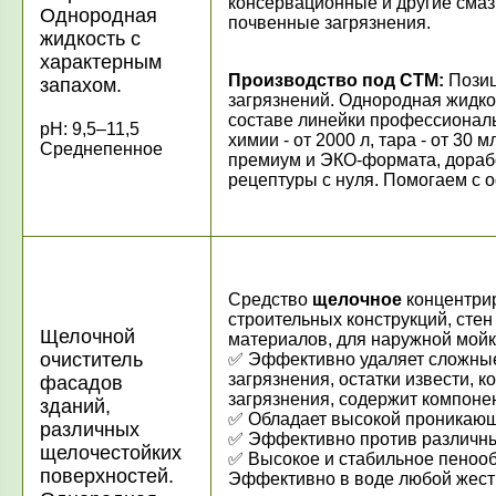
консервационные и другие смаз
Однородная
почвенные загрязнения.
жидкость с
характерным
Производство под СТМ:
Позиц
запахом.
загрязнений. Однородная жидко
составе линейки профессионал
рН: 9,5–11,5
химии - от 2000 л, тара - от 30 
Среднепенное
премиум и ЭКО-формата, дорабо
рецептуры с нуля. Помогаем с
Средство
щелочное
концентри
строительных конструкций, сте
Щелочной
материалов, для наружной мойк
очиститель
✅ Эффективно удаляет сложны
загрязнения, остатки извести, к
фасадов
загрязнения, содержит компоне
зданий,
✅ Обладает высокой проникающ
различных
✅ Эффективно против различны
щелочестойких
✅ Высокое и стабильное пеноо
поверхностей.
Эффективно в воде любой жест