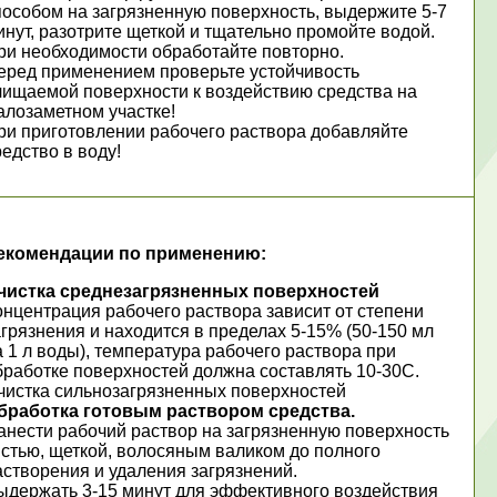
пособом на загрязненную поверхность, выдержите 5-7
инут, разотрите щеткой и тщательно промойте водой.
ри необходимости обработайте повторно.
еред применением проверьте устойчивость
чищаемой поверхности к воздействию средства на
алозаметном участке!
ри приготовлении рабочего раствора добавляйте
редство в воду!
екомендации по применению:
чистка среднезагрязненных поверхностей
онцентрация рабочего раствора зависит от степени
агрязнения и находится в пределах 5-15% (50-150 мл
а 1 л воды), температура рабочего раствора при
бработке поверхностей должна составлять 10-30С.
чистка сильнозагрязненных поверхностей
бработка готовым раствором средства.
анести рабочий раствор на загрязненную поверхность
истью, щеткой, волосяным валиком до полного
астворения и удаления загрязнений.
ыдержать 3-15 минут для эффективного воздействия