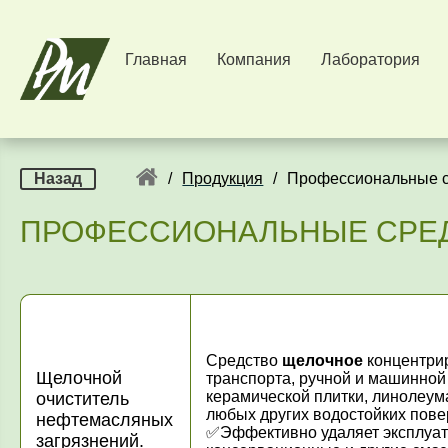
Главная
Компания
Лаборатория
Назад
/
Продукция
/
Профессиональные с
ПРОФЕССИОНАЛЬНЫЕ СРЕД
Средство
щелочное
концентрир
Щелочной
транспорта, ручной и машинной
керамической плитки, линолеума
очиститель
любых других водостойких пове
нефтемасляных
✅Эффективно удаляет эксплуат
загрязнений.