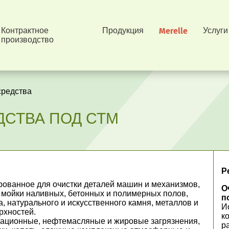
Контрактное
Продукция
Merelle
Услуги
производство
редства
СТВА ПОД СТМ
Р
ованное для очистки деталей машин и механизмов,
О
 мойки наливных, бетонных и полимерных полов,
п
, натурального и искусственного камня, металлов и
И
рхностей.
к
ационные, нефтемасляные и жировые загрязнения,
р