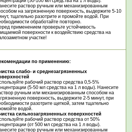
онцентрации (50-100 мл средства на 1 л воды).
анесите раствор ручным или механизированным
пособом на загрязненную поверхность, выдержите 5-10
инут, тщательно разотрите и промойте водой. При
еобходимости обработайте повторно.
еред применением проверьте устойчивость
чищаемой поверхности к воздействию средства на
алозаметном участке!
екомендации по применению:
чистка слабо- и среднезагрязненных
оверхностей
спользуйте рабочий раствор средства 0,5-5%
онцентрации (5-50 мл средства на 1 л воды). Нанесите
аствор ручным или механизированным способом на
агрязненную поверхность, выдержите 2-5 минут, при
еобходимости разотрите щеткой, затем тщательно
ромойте водой.
чистка сильнозагрязненных поверхностей
спользуйте рабочий раствор средства от 50%
онцентрации (от 500 мл средства на 1 л воды).
анесите раствор ручным или механизированным