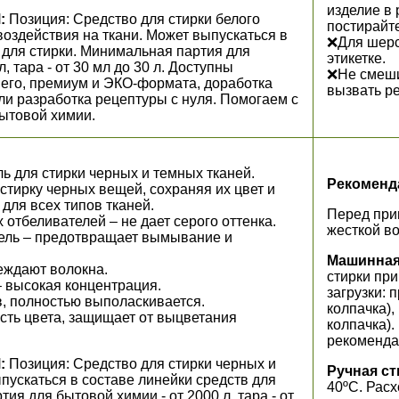
изделие в 
:
Позиция: Средство для стирки белого
постирайт
 воздействия на ткани. Может выпускаться в
❌Для шерст
 для стирки. Минимальная партия для
этикетке.
, тара - от 30 мл до 30 л. Доступны
❌Не смеши
него, премиум и ЭКО-формата, доработка
вызвать р
ли разработка рецептуры с нуля. Помогаем с
ытовой химии.
 для стирки черных и темных тканей.
Рекоменд
тирку черных вещей, сохраняя их цвет и
 для всех типов тканей.
Перед при
 отбеливателей – не дает серого оттенка.
жесткой во
ель – предотвращает вымывание и
Машинная
еждают волокна.
стирки при
 высокая концентрация.
загрузки: 
, полностью выполаскивается.
колпачка),
ть цвета, защищает от выцветания
колпачка)
рекоменда
:
Позиция: Средство для стирки черных и
Ручная ст
пускаться в составе линейки средств для
40ºС. Расх
ия для бытовой химии - от 2000 л, тара - от