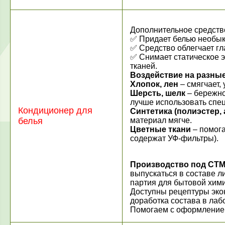
Дополнительное средство
✅ Придает белью необык
✅ Средство облегчает гл
✅ Снимает статическое э
тканей.
Воздействие на разные
Хлопок, лен
– смягчает,
Шерсть, шелк
– бережно
лучше использовать спец
Кондиционер для
Синтетика (полиэстер,
белья
материал мягче.
Цветные ткани
– помог
содержат УФ-фильтры).
Производство под СТМ
выпускаться в составе л
партия для бытовой химии 
Доступны рецептуры эко
доработка состава в лаб
Помогаем с оформление