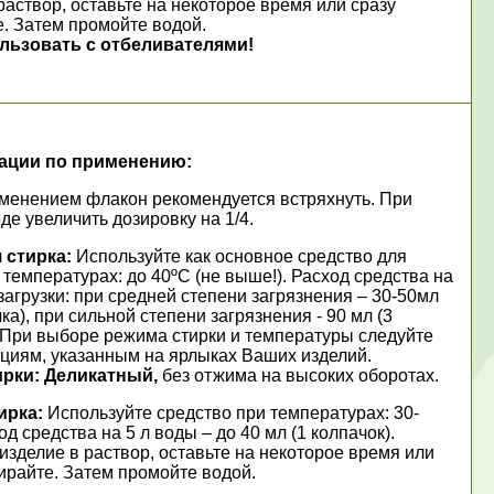
раствор, оставьте на некоторое время или сразу
е. Затем промойте водой.
льзовать с отбеливателями!
ации по применению:
менением флакон рекомендуется встряхнуть. При
де увеличить дозировку на 1/4.
 стирка:
Используйте как основное средство для
 температурах: до 40ºС (не выше!). Расход средства на
загрузки: при средней степени загрязнения – 30-50мл
чка), при сильной степени загрязнения - 90 мл (3
. При выборе режима стирки и температуры следуйте
циям, указанным на ярлыках Ваших изделий.
ирки:
Деликатный,
без отжима на высоких оборотах.
ирка:
Используйте средство при температурах: 30-
од средства на 5 л воды – до 40 мл (1 колпачок).
изделие в раствор, оставьте на некоторое время или
ирайте. Затем промойте водой.