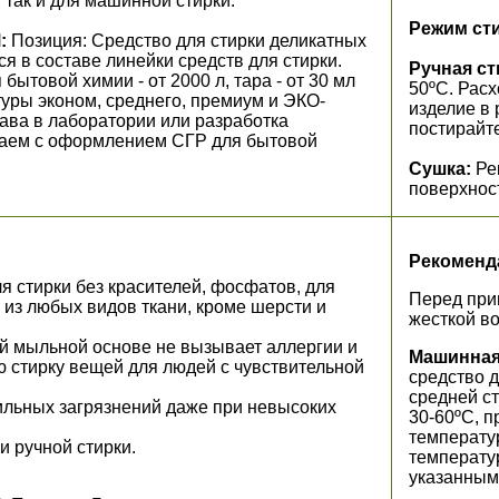
 так и для машинной стирки.
Режим ст
:
Позиция: Средство для стирки деликатных
я в составе линейки средств для стирки.
Ручная ст
ытовой химии - от 2000 л, тара - от 30 мл
50ºС. Расх
туры эконом, среднего, премиум и ЭКО-
изделие в 
ава в лаборатории или разработка
постирайт
гаем с оформлением СГР для бытовой
Сушка:
Ре
поверхнос
Рекоменд
я стирки без красителей, фосфатов, для
Перед при
 из любых видов ткани, кроме шерсти и
жесткой во
й мыльной основе не вызывает аллергии и
Машинная 
 стирку вещей для людей с чувствительной
средство д
средней ст
льных загрязнений даже при невысоких
30-60ºС, п
температу
 ручной стирки.
температу
указанным