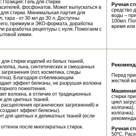
:
Позиция: Гель для стирки
Ручная ст
асителей, фосфонатов. Может выпускаться в
средство д
 для стирки. Минимальная партия для
воды – при
, тара - от 30 мл до 30 л. Доступны
100мл. Пог
него, премиум и ЭКО-формата, доработка
время или 
ли разработка рецептуры с нуля. Помогаем с
ытовой химии.
для стирки изделий из белых тканей,
Рекоменд
 хлопка, льна, синтетических и смешанных
загрязнения (пот, косметика, следы
Перед при
ятна). Благодаря отбеливающим
жесткой во
здает эффект белизны, не разрушая волокна
торного пожелтения.
Машинная
ает волокна, в отличие от традиционных
стирки при
н для цветных тканей.
цикл загру
 расщепления органических загрязнений) и
колпачка),
(создают эффект белизны).
колпачка)
 для цветных и деликатных тканей (если
рекоменда
оттенок после многократных стирок.
Ручная ст
50ºС. Расх