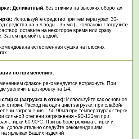
ирки: Деликатный
,
без отжима на высоких оборотах.
ирка:
Используйте средство при температурах: 30-
од средства на 5 л воды - 35 мл (1 колпачок). Погрузите
раствор, оставьте на некоторое время или сразу
е. Затем промойте водой.
комендована естественная сушка на плоских
тях.
ации по применению:
менением флакон рекомендуется встряхнуть. При
де увеличить дозировку на 1/4.
стирка (загрузка в отсек):
Используйте как основное
ля стирки. Расход на один цикл загрузки: при слабой/
епени загрязнения – 50-90мл при температурах стирки
ри сильной степени загрязнения - 90-120мл при
рах стирки 60-90ºС. При выборе режима стирки и
ры дополнительно следуйте рекомендациям,
 на ярлыках Ваших изделий