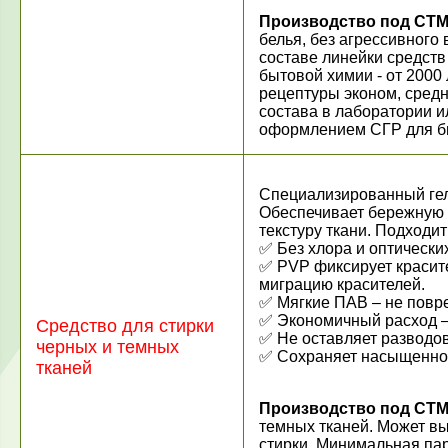
Производство под СТМ
белья, без агрессивного
составе линейки средств
бытовой химии - от 2000 л
рецептуры эконом, сред
состава в лаборатории и
оформлением СГР для б
Специализированный гель
Обеспечивает бережную с
текстуру ткани. Подходит
✅ Без хлора и оптических
✅ PVP фиксирует красит
миграцию красителей.
✅ Мягкие ПАВ – не повр
✅ Экономичный расход –
Средство для стирки
✅ Не оставляет разводов
черных и темных
✅ Сохраняет насыщеннос
тканей
Производство под СТМ
темных тканей. Может вы
стирки. Минимальная парт