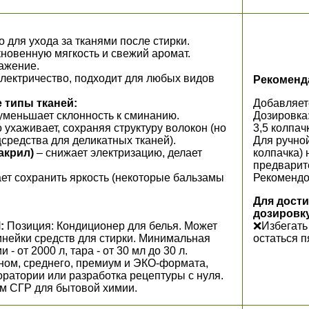
 для ухода за тканями после стирки.
новенную мягкость и свежий аромат.
ажение.
лектричество, подходит для любых видов
Рекоменд
 типы тканей:
Добавляет
 уменьшает склонность к сминанию.
Дозировка:
 ухаживает, сохраняя структуру волокон (но
3,5 колпач
средства для деликатных тканей).
Для ручной
 акрил)
– снижает электризацию, делает
колпачка) 
предварите
ает сохранить яркость (некоторые бальзамы
Рекомендов
Для дости
дозировку
:
Позиция: Кондиционер для белья. Может
❌Избегать
инейки средств для стирки. Минимальная
остаться п
- от 2000 л, тара - от 30 мл до 30 л.
ном, среднего, премиум и ЭКО-формата,
оратории или разработка рецептуры с нуля.
м СГР для бытовой химии.