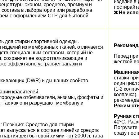
изделие в 
 рецептуры эконом, среднего, премиум и
постирайт
 состава в лаборатории или разработка
❌ Не испо
гаем с оформлением СГР для бытовой
ь для стирки спортивной одежды.
Рекоменд
 изделий из мембранных тканей, отличается
ств специальным составом, который не
Перед при
, сохраняет ее водоотталкивающие и
жесткой во
кже эффективно устраняет запахи и
Машинная
стирки при
лкивающих (DWR) и дышащих свойств
один цикл 
(1-2 колпа
ции красителей.
колпачка)
слородные отбеливатели, энзимы, фосфаты и
рекоменда
, так как они разрушают мембрану и
Режим ст
Ручная ст
40ºС. Расх
:
Позиция: Средство для стирки
Погрузите 
т выпускаться в составе линейки средств
сразу пост
 партия для бытовой химии - от 2000 л, тара