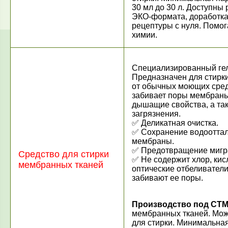
30 мл до 30 л. Доступны
ЭКО-формата, доработка
рецептуры с нуля. Помо
химии.
Специализированный гел
Предназначен для стирки
от обычных моющих сред
забивает поры мембраны
дышащие свойства, а та
загрязнения.
✅ Деликатная очистка.
✅ Сохранение водоотта
мембраны.
✅ Предотвращение мигра
Средство для стирки
✅ Не содержит хлор, ки
мембранных тканей
оптические отбеливатели
забивают ее поры.
Производство под СТМ
мембранных тканей. Може
для стирки. Минимальная