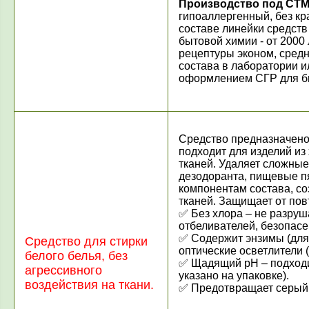
Производство под СТМ
гипоаллергенный, без кр
составе линейки средств
бытовой химии - от 2000 л
рецептуры эконом, сред
состава в лаборатории и
оформлением СГР для б
Средство предназначено 
подходит для изделий из
тканей. Удаляет сложные 
дезодоранта, пищевые п
компонентам состава, со
тканей. Защищает от пов
✅ Без хлора – не разруш
отбеливателей, безопасе
✅ Содержит энзимы (для
Средство для стирки
оптические осветлители 
белого белья, без
✅ Щадящий pH – подходит
агрессивного
указано на упаковке).
воздействия на ткани.
✅ Предотвращает серый 