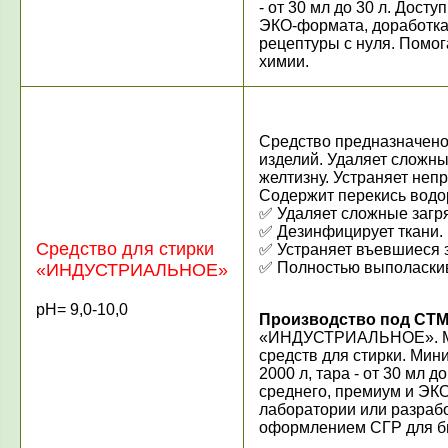
- от 30 мл до 30 л. Дост
ЭКО-формата, доработка
рецептуры с нуля. Помо
химии.
Средство предназначено
изделий. Удаляет сложны
желтизну. Устраняет неп
Содержит перекись водо
✅ Удаляет сложные загр
✅ Дезинфицирует ткани.
Средство для стирки
✅ Устраняет въевшиеся 
✅ Полностью выполаски
«ИНДУСТРИАЛЬНОЕ»
рН= 9,0-10,0
Производство под СТМ
«ИНДУСТРИАЛЬНОЕ». Мож
средств для стирки. Мин
2000 л, тара - от 30 мл 
среднего, премиум и ЭКО
лаборатории или разрабо
оформлением СГР для б