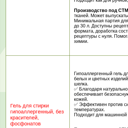
Подходит как для ручной,
Производство под СТМ
тканей. Может выпускатьс
Минимальная партия для б
до 30 л. Доступны рецеп
формата, доработка сост
рецептуры с нуля. Помо
химии.
Гипоаллергенный гель дл
белых и цветных изделий
шелка.
✅ Благодаря натурально
обеспечивает безопасную
кожей.
✅ Эффективен против си
Гель для стирки
температурах.
гипоаллергенный, без
Подходит для машинной и
красителей,
фосфонатов