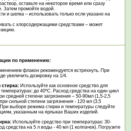
раствор, оставьте на некоторое время или сразу
е. Затем промойте водой.
и и шелка – использовать только если указано на
вать с хлорсодержащими средствами – может
еакцию.
ации по применению:
менением флакон рекомендуется встряхнуть. При
де увеличить дозировку на 1/4.
 стирка:
Используйте как основное средство для
 температурах: до 40ºС. Расход средства на один цикл
при средней степени загрязнения – 50-90мл (1,5-2,5
 при сильной степени загрязнения - 120 мл (3,5
. При выборе режима стирки и температуры следуйте
циям, указанным на ярлыках Ваших изделий.
ирка:
Используйте средство при температурах: 30-
од средства на 5 л воды - 40 мл (1 колпачок). Погрузите