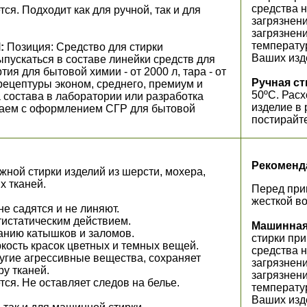
средства н
я. Подходит как для ручной, так и для
загрязнени
загрязнени
температу
:
Позиция: Средство для стирки
Ваших изд
пускаться в составе линейки средств для
ия для бытовой химии - от 2000 л, тара - от
Ручная ст
 рецептуры эконом, среднего, премиум и
50ºС. Расх
 состава в лаборатории или разработка
изделие в 
гаем с оформлением СГР для бытовой
постирайт
Рекоменд
ной стирки изделий из шерсти, мохера,
х тканей.
Перед при
жесткой во
не садятся и не линяют.
тистатическим действием.
Машинная
анию катышков и заломов.
стирки при
кость красок цветных и темных вещей.
средства н
угие агрессивные вещества, сохраняет
загрязнени
у тканей.
загрязнени
я. Не оставляет следов на белье.
температу
Ваших изд