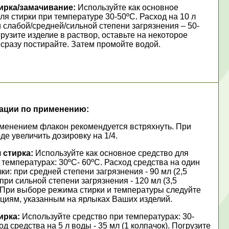
ирка/замачивание:
Используйте как основное
ля стирки при температуре 30-50ºС. Расход на 10 л
 слабой/средней/сильной степени загрязнения – 50-
рузите изделие в раствор, оставьте на некоторое
сразу постирайте. Затем промойте водой.
ации по применению:
менением флакон рекомендуется встряхнуть. При
де увеличить дозировку на 1/4.
 стирка:
Используйте как основное средство для
 температурах: 30ºС- 60ºС. Расход средства на один
зки: при средней степени загрязнения - 90 мл (2,5
 при сильной степени загрязнения - 120 мл (3,5
. При выборе режима стирки и температуры следуйте
циям, указанным на ярлыках Ваших изделий.
ирка:
Используйте средство при температурах: 30-
од средства на 5 л воды - 35 мл (1 колпачок). Погрузите