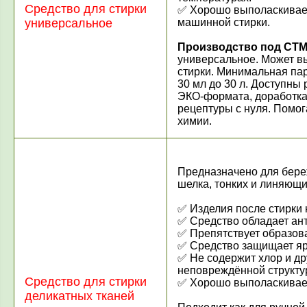
Средство для стирки
✅ Хорошо выполаскиваетс
универсальное
машинной стирки.
Производство под СТМ
универсальное. Может вы
стирки. Минимальная парт
30 мл до 30 л. Доступны
ЭКО-формата, доработка
рецептуры с нуля. Помо
химии.
Предназначено для береж
шелка, тонких и линяющи
✅ Изделия после стирки 
✅ Средство обладает ан
✅ Препятствует образов
✅ Средство защищает яр
✅ Не содержит хлор и др
неповреждённой структур
Средство для стирки
✅ Хорошо выполаскиваетс
деликатных тканей