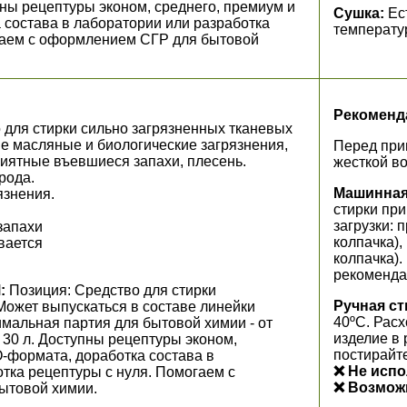
упны рецептуры эконом, среднего, премиум и
Сушка:
Ес
 состава в лаборатории или разработка
температу
гаем с оформлением СГР для бытовой
Рекоменд
 для стирки сильно загрязненных тканевых
е масляные и биологические загрязнения,
Перед при
риятные въевшиеся запахи, плесень.
жесткой во
рода.
Машинная
язнения.
стирки при
загрузки: 
запахи
колпачка),
вается
колпачка)
рекоменда
:
Позиция: Средство для стирки
Ручная ст
ет выпускаться в составе линейки
40ºС. Расх
имальная партия для бытовой химии - от
изделие в 
до 30 л. Доступны рецептуры эконом,
постирайт
-формата, доработка состава в
❌ Не испо
тка рецептуры с нуля. Помогаем с
❌ Возмож
ытовой химии.