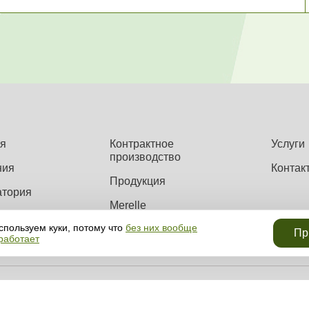
я
Контрактное
Услуги
производство
ния
Контак
Продукция
атория
Merelle
спользуем куки, потому что
без них вообще
Пр
 работает
еллектуальной собственностью компании (в том числе инфографика и фото).
информации и объектов без предварительного согласия правообладателя.