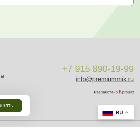
+7 915 890-19-99
ты
info@premiummix.ru
K
Разработано
project
инять
RU
 Запрещается копирование, распространение или любое иное использование