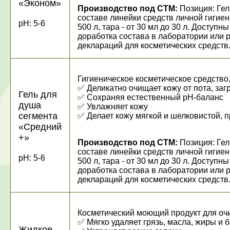
«Эконом»
Производство под СТМ:
Позиция: Гел
составе линейки средств личной гигиен
pH: 5-6
500 л, тара - от 30 мл до 30 л. Досту
доработка состава в лаборатории или 
деклараций для косметических средств
Гигиеническое косметическое средство
✅
Деликатно очищает кожу от пота, за
Гель для
✅
Сохраняя естественный рН-баланс
душа
✅
Увлажняет кожу
сегмента
✅
Делает кожу мягкой и шелковистой, 
«Средний
+»
Производство под СТМ:
Позиция: Гел
составе линейки средств личной гигиен
pH: 5-6
500 л, тара - от 30 мл до 30 л. Досту
доработка состава в лаборатории или 
деклараций для косметических средств
Косметический моющий продукт для очи
✅
Мягко удаляет грязь, масла, жиры и 
Жидкое