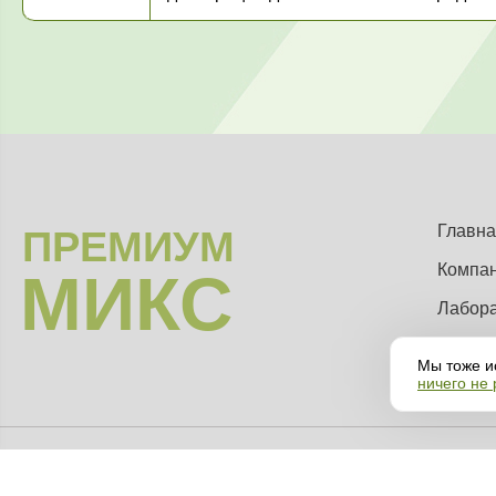
Главна
ПРЕМИУМ
Компа
МИКС
Лабор
Мы тоже и
ничего не
Все материалы данного сайта являются объектами авторского права и инт