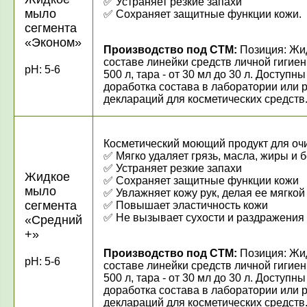
✅
Устраняет резкие запахи
мыло
✅
Сохраняет защитные функции кожи.
сегмента
«Эконом»
Производство под СТМ:
Позиция: Жид
составе линейки средств личной гигиен
pH: 5-6
500 л, тара - от 30 мл до 30 л. Досту
доработка состава в лаборатории или 
деклараций для косметических средств
Косметический моющий продукт для очи
✅
Мягко удаляет грязь, масла, жиры и 
✅
Устраняет резкие запахи
Жидкое
✅
Сохраняет защитные функции кожи
мыло
✅
Увлажняет кожу рук, делая ее мягкой
сегмента
✅
Повышает эластичность кожи
✅
Не вызывает сухости и раздражения
«Средний
+»
Производство под СТМ:
Позиция: Жид
pH: 5-6
составе линейки средств личной гигиен
500 л, тара - от 30 мл до 30 л. Досту
доработка состава в лаборатории или 
деклараций для косметических средств