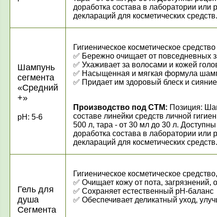
доработка состава в лаборатории или 
деклараций для косметических средств
Гигиеническое косметическое средство
✅ Бережно очищает от повседнев
✅ Ухаживает за волосами и кожей гол
Шампунь
✅ Насыщенная и мягкая формула шампу
сегмента
✅ Придает им здоровый блеск и сияние
«Средний
+»
Производство под СТМ:
Позиция: Шам
составе линейки средств личной гигиен
pH: 5-6
500 л, тара - от 30 мл до 30 л. Досту
доработка состава в лаборатории или 
деклараций для косметических средств
Гигиеническое косметическое средство
✅
Очищает кожу от пота, загрязнений,
Гель для
✅
Сохраняет естественный рН-баланс
душа
✅
Обеспечивает деликатный уход, улу
Сегмента