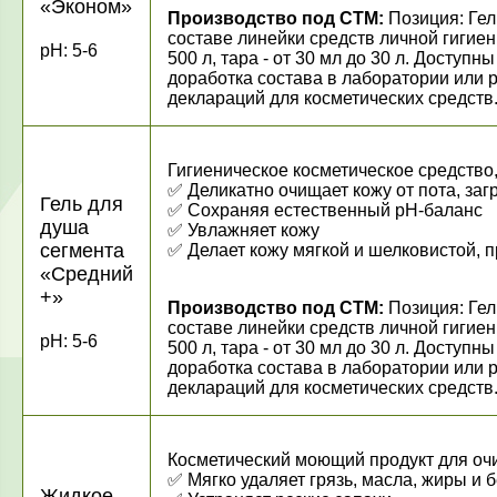
«Эконом»
Производство под СТМ:
Позиция: Гел
составе линейки средств личной гигиен
pH: 5-6
500 л, тара - от 30 мл до 30 л. Досту
доработка состава в лаборатории или 
деклараций для косметических средств
Гигиеническое косметическое средство
✅
Деликатно очищает кожу от пота, за
Гель для
✅
Сохраняя естественный рН-баланс
душа
✅
Увлажняет кожу
сегмента
✅
Делает кожу мягкой и шелковистой, 
«Средний
+»
Производство под СТМ:
Позиция: Гел
составе линейки средств личной гигиен
pH: 5-6
500 л, тара - от 30 мл до 30 л. Досту
доработка состава в лаборатории или 
деклараций для косметических средств
Косметический моющий продукт для очи
✅
Мягко удаляет грязь, масла, жиры и 
Жидкое