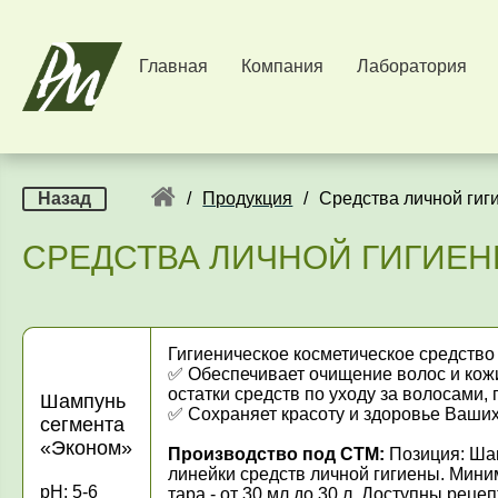
Главная
Компания
Лаборатория
Назад
/
Продукция
/
Средства личной гиг
СРЕДСТВА ЛИЧНОЙ ГИГИЕН
Гигиеническое косметическое средство
✅ Обеспечивает очищение волос и кожи
остатки средств по уходу за волосами
Шампунь
✅ Сохраняет красоту и здоровье Ваши
сегмента
«Эконом»
Производство под СТМ:
Позиция: Шам
линейки средств личной гигиены. Миним
pH: 5-6
тара - от 30 мл до 30 л. Доступны рец