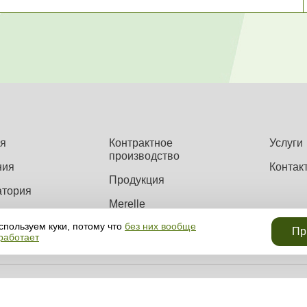
я
Контрактное
Услуги
производство
ния
Контак
Продукция
атория
Merelle
спользуем куки, потому что
без них вообще
Пр
 работает
еллектуальной собственностью компании (в том числе инфографика и фото).
информации и объектов без предварительного согласия правообладателя.