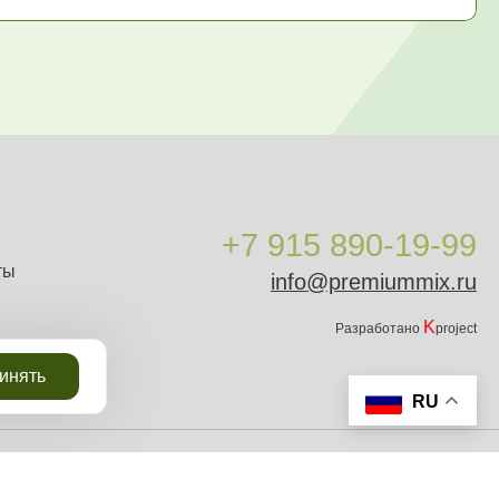
+7 915 890-19-99
ты
info@premiummix.ru
K
Разработано
project
инять
RU
 Запрещается копирование, распространение или любое иное использование