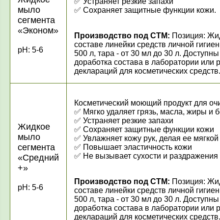
✅
Устраняет резкие запахи
мыло
✅
Сохраняет защитные функции кожи.
сегмента
«Эконом»
Производство под СТМ:
Позиция: Жид
составе линейки средств личной гигиен
pH: 5-6
500 л, тара - от 30 мл до 30 л. Досту
доработка состава в лаборатории или 
деклараций для косметических средств
Косметический моющий продукт для очи
✅
Мягко удаляет грязь, масла, жиры и 
✅
Устраняет резкие запахи
Жидкое
✅
Сохраняет защитные функции кожи
мыло
✅
Увлажняет кожу рук, делая ее мягкой
сегмента
✅
Повышает эластичность кожи
✅
Не вызывает сухости и раздражения
«Средний
+»
Производство под СТМ:
Позиция: Жид
pH: 5-6
составе линейки средств личной гигиен
500 л, тара - от 30 мл до 30 л. Досту
доработка состава в лаборатории или 
деклараций для косметических средств