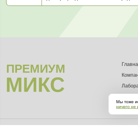
Главна
ПРЕМИУМ
Компа
МИКС
Лабор
Мы тоже и
ничего не
Все материалы данного сайта являются объектами авторского права и инт